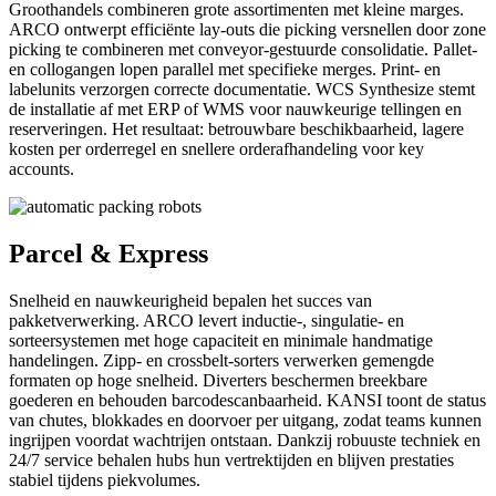
Groothandels combineren grote assortimenten met kleine marges.
ARCO ontwerpt efficiënte lay-outs die picking versnellen door zone
picking te combineren met conveyor-gestuurde consolidatie. Pallet-
en collogangen lopen parallel met specifieke merges. Print- en
labelunits verzorgen correcte documentatie. WCS Synthesize stemt
de installatie af met ERP of WMS voor nauwkeurige tellingen en
reserveringen. Het resultaat: betrouwbare beschikbaarheid, lagere
kosten per orderregel en snellere orderafhandeling voor key
accounts.
Parcel & Express
Snelheid en nauwkeurigheid bepalen het succes van
pakketverwerking. ARCO levert inductie-, singulatie- en
sorteersystemen met hoge capaciteit en minimale handmatige
handelingen. Zipp- en crossbelt-sorters verwerken gemengde
formaten op hoge snelheid. Diverters beschermen breekbare
goederen en behouden barcodescanbaarheid. KANSI toont de status
van chutes, blokkades en doorvoer per uitgang, zodat teams kunnen
ingrijpen voordat wachtrijen ontstaan. Dankzij robuuste techniek en
24/7 service behalen hubs hun vertrektijden en blijven prestaties
stabiel tijdens piekvolumes.