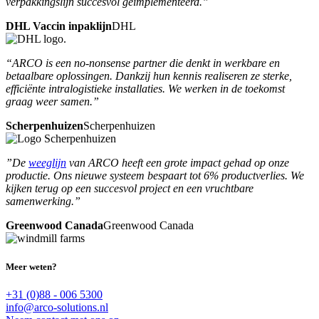
verpakkingslijn succesvol geïmplementeerd.”
DHL Vaccin inpaklijn
DHL
“ARCO is een no-nonsense partner die denkt in werkbare en
betaalbare oplossingen. Dankzij hun kennis realiseren ze sterke,
efficiënte intralogistieke installaties. We werken in de toekomst
graag weer samen.”
Scherpenhuizen
Scherpenhuizen
”De
weeglijn
van ARCO heeft een grote impact gehad op onze
productie. Ons nieuwe systeem bespaart tot 6% productverlies. We
kijken terug op een succesvol project en een vruchtbare
samenwerking.”
Greenwood Canada
Greenwood Canada
Meer weten?
+31 (0)88 - 006 5300
info@arco-solutions.nl