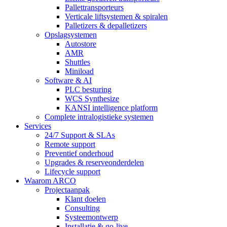
Pallettransporteurs
Verticale liftsystemen & spiralen
Palletizers & depalletizers
Opslagsystemen
Autostore
AMR
Shuttles
Miniload
Software & AI
PLC besturing
WCS Synthesize
KANSI intelligence platform
Complete intralogistieke systemen
Services
24/7 Support & SLAs
Remote support
Preventief onderhoud
Upgrades & reserveonderdelen
Lifecycle support
Waarom ARCO
Projectaanpak
Klant doelen
Consulting
Systeemontwerp
Installatie & go-live