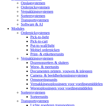
Opslagsystemen
Orderpicksystemen
Verpakkingssystemen
Sorteersystemen
Transportsystemen
Software & AI
Modules
Orderpicksystemen
Pick-to-light
Pick-to-cart
Put-to-wall/light
Mobiel orderpicken
Print- & etiketteerunits
Verpakkingssystemen
Dozenopzetters & sluiters
Weeg- & meetunits
Documenten printen, vouwen & inleggen
Camera- & beeldherkenningssystemen
Omsnoeringsunits
Verpakkingsoplossingen voor voedingsmiddelen
Weegoplossingen voor voedingsmiddelen
Sorteersystemen
Sorteerunits
Transportsystemen
Lichte goederen transporteurs