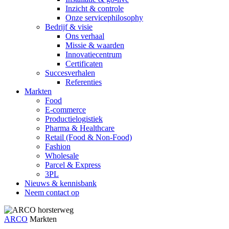
Inzicht & controle
Onze servicephilosophy
Bedrijf & visie
Ons verhaal
Missie & waarden
Innovatiecentrum
Certificaten
Succesverhalen
Referenties
Markten
Food
E-commerce
Productielogistiek
Pharma & Healthcare
Retail (Food & Non-Food)
Fashion
Wholesale
Parcel & Express
3PL
Nieuws & kennisbank
Neem contact op
ARCO
Markten