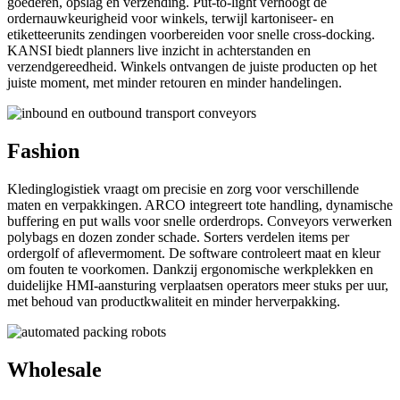
goederen, opslag en verzending. Put-to-light verhoogt de
ordernauwkeurigheid voor winkels, terwijl kartoniseer- en
etiketteerunits zendingen voorbereiden voor snelle cross-docking.
KANSI biedt planners live inzicht in achterstanden en
verzendgereedheid. Winkels ontvangen de juiste producten op het
juiste moment, met minder retouren en minder handelingen.
Fashion
Kledinglogistiek vraagt om precisie en zorg voor verschillende
maten en verpakkingen. ARCO integreert tote handling, dynamische
buffering en put walls voor snelle orderdrops. Conveyors verwerken
polybags en dozen zonder schade. Sorters verdelen items per
ordergolf of aflevermoment. De software controleert maat en kleur
om fouten te voorkomen. Dankzij ergonomische werkplekken en
duidelijke HMI-aansturing verplaatsen operators meer stuks per uur,
met behoud van productkwaliteit en minder herverpakking.
Wholesale