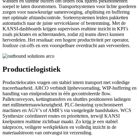
wanden en slimme buffers om orders ook tijdens piekmomenten
soepel te laten doorstromen. Transportsystemen voor lichte goederen
zorgen voor nauwkeurige samenvoeging, afsplitsing en buffering
met optimale afstandscontrole. Sorteersystemen leiden pakketten
automatisch naar de juiste serviceklasse of bestemming. Met de
KANSI-dashboards krijgen supervisors realtime inzicht in KPI’s
zoals pickrates en achterstanden, zodat zij teams direct kunnen
herverdelen. Het resultaat: een hogere productiviteit per operator,
foutloze cut-offs en een voorspelbare overdracht aan vervoerders.
Productielogistiek
Productielocaties vragen om stabiel intern transport met volledige
traceerbaarheid. ARCO verbindt lijnbevoorrading, WIP-buffering en
handling van eindproducten in één gecontroleerde flow.
Palletconveyors, kettingtransfers en shuttles positioneren ladingen
met millimeternauwkeurigheid. PLC-besturing synchroniseert
machines en AGV’s of AMR’s via vastgelegde handshakes. WCS
Synthesize coördineert routes en prioriteiten, terwijl KANSI
knelpunten realtime zichtbaar maakt. Zo krijg je een stabiel
taktproces, veiligere werkplekken en volledig inzicht in de
materiaalstroom van ontvangst tot verzending.