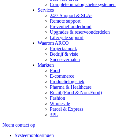
Complete intralogistieke systemen
Services
24/7 Support & SLAs
Remote support
Preventief onderhoud
Upgrades & reserveonderdelen
Lifecycle support
Waarom ARCO
Projectaanpak
Bedrijf & visie
Succesverhalen
Markten
Food
E-commerce
Productielogistiek
Pharma & Healthcare
Retail (Food & Non-Food)
Fashion
Wholesale
Parcel & Express
3PL
Neem contact op
Systeemoplossingen