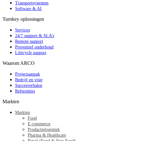
Transportsystemen
Software & AI
Turnkey oplossingen
Services
24/7 support & SLA’s
Remote support
Preventief onderhoud
Lifecycle support
Waarom ARCO
Projectaanpak
Bedrijf en visie
Succesverhalen
Referenties
Markten
Markten
Food
E-commerce
Productielogistiek
Pharma & Healthcare
Retail (Food & Non-Food)