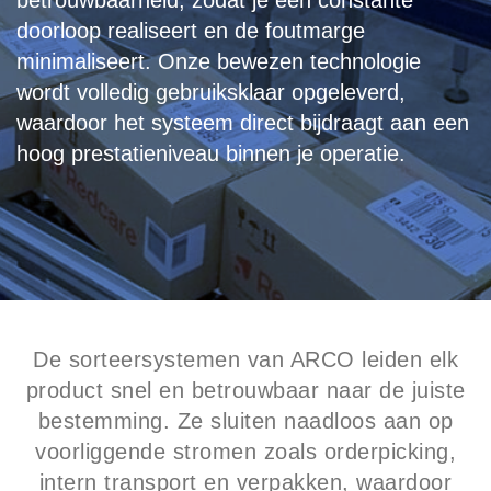
betrouwbaarheid, zodat je een constante
doorloop realiseert en de foutmarge
minimaliseert. Onze bewezen technologie
wordt volledig gebruiksklaar opgeleverd,
waardoor het systeem direct bijdraagt aan een
hoog prestatieniveau binnen je operatie.
De sorteersystemen van ARCO leiden elk
product snel en betrouwbaar naar de juiste
bestemming. Ze sluiten naadloos aan op
voorliggende stromen zoals orderpicking,
intern transport en verpakken, waardoor