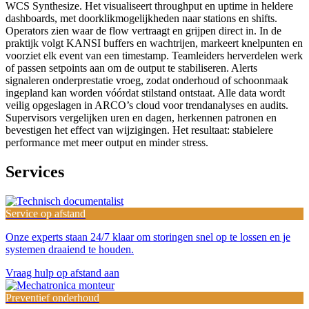
WCS Synthesize. Het visualiseert throughput en uptime in heldere
dashboards, met doorklikmogelijkheden naar stations en shifts.
Operators zien waar de flow vertraagt en grijpen direct in. In de
praktijk volgt KANSI buffers en wachtrijen, markeert knelpunten en
voorziet elk event van een timestamp. Teamleiders herverdelen werk
of passen setpoints aan om de output te stabiliseren. Alerts
signaleren onderprestatie vroeg, zodat onderhoud of schoonmaak
ingepland kan worden vóórdat stilstand ontstaat. Alle data wordt
veilig opgeslagen in ARCO’s cloud voor trendanalyses en audits.
Supervisors vergelijken uren en dagen, herkennen patronen en
bevestigen het effect van wijzigingen. Het resultaat: stabielere
performance met meer output en minder stress.
Services
Service op afstand
Onze experts staan 24/7 klaar om storingen snel op te lossen en je
systemen draaiend te houden.
Vraag hulp op afstand aan
Preventief onderhoud