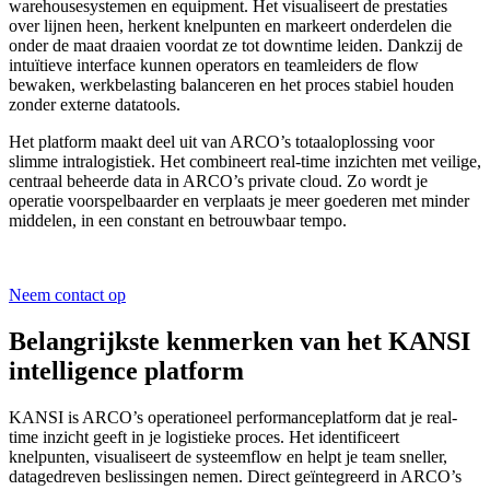
warehousesystemen en equipment. Het visualiseert de prestaties
over lijnen heen, herkent knelpunten en markeert onderdelen die
onder de maat draaien voordat ze tot downtime leiden. Dankzij de
intuïtieve interface kunnen operators en teamleiders de flow
bewaken, werkbelasting balanceren en het proces stabiel houden
zonder externe datatools.
Het platform maakt deel uit van ARCO’s totaaloplossing voor
slimme intralogistiek. Het combineert real-time inzichten met veilige,
centraal beheerde data in ARCO’s private cloud. Zo wordt je
operatie voorspelbaarder en verplaats je meer goederen met minder
middelen, in een constant en betrouwbaar tempo.
Neem contact op
Belangrijkste kenmerken van het KANSI
intelligence platform
KANSI is ARCO’s operationeel performanceplatform dat je real-
time inzicht geeft in je logistieke proces. Het identificeert
knelpunten, visualiseert de systeemflow en helpt je team sneller,
datagedreven beslissingen nemen. Direct geïntegreerd in ARCO’s