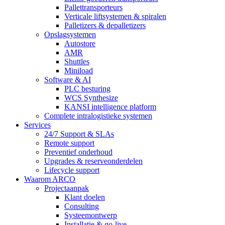
Pallettransporteurs
Verticale liftsystemen & spiralen
Palletizers & depalletizers
Opslagsystemen
Autostore
AMR
Shuttles
Miniload
Software & AI
PLC besturing
WCS Synthesize
KANSI intelligence platform
Complete intralogistieke systemen
Services
24/7 Support & SLAs
Remote support
Preventief onderhoud
Upgrades & reserveonderdelen
Lifecycle support
Waarom ARCO
Projectaanpak
Klant doelen
Consulting
Systeemontwerp
Installatie & go-live