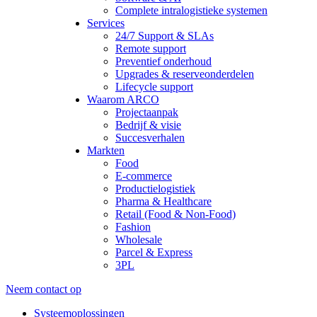
Complete intralogistieke systemen
Services
24/7 Support & SLAs
Remote support
Preventief onderhoud
Upgrades & reserveonderdelen
Lifecycle support
Waarom ARCO
Projectaanpak
Bedrijf & visie
Succesverhalen
Markten
Food
E-commerce
Productielogistiek
Pharma & Healthcare
Retail (Food & Non-Food)
Fashion
Wholesale
Parcel & Express
3PL
Neem contact op
Systeemoplossingen