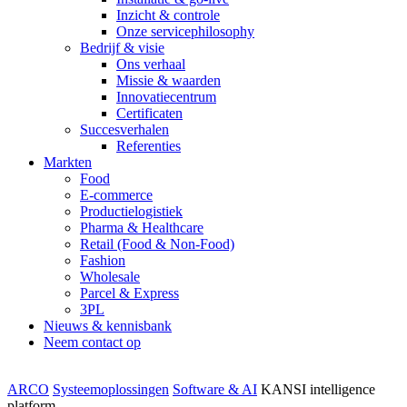
Inzicht & controle
Onze servicephilosophy
Bedrijf & visie
Ons verhaal
Missie & waarden
Innovatiecentrum
Certificaten
Succesverhalen
Referenties
Markten
Food
E-commerce
Productielogistiek
Pharma & Healthcare
Retail (Food & Non-Food)
Fashion
Wholesale
Parcel & Express
3PL
Nieuws & kennisbank
Neem contact op
ARCO
Systeemoplossingen
Software & AI
KANSI intelligence
platform