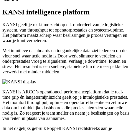
KANSI intelligence platform
KANSI geeft je real-time zicht op elk onderdeel van je logistieke
systeem, van throughput tot operatorprestaties en systeem-uptime.
Het platform maakt scherp waar beslissingen je proces vertragen en
waar je kunt verbeteren.
Met intuïtieve dashboards en toegankelijke data ziet iedereen op de
vloer snel waar actie nodig is.Door werk slimmer te verdelen en
onderprestaties vroeg te signaleren, verlaag je downtime, fouten en
stress. Het resultaat is een snellere, stabielere lijn die meer pakketten
verwerkt met minder middelen.
KANSI is ARCO’s operationeel performanceplatform dat je real-
time grip én langetermijninzicht geeft op je intralogistieke prestaties.
Het monitort throughput, uptime en operator-efficiëntie en zet ruwe
data om in duidelijke dashboards die precies laten zien waar actie
nodig is. Zo reageert je team sneller en neem je beslissingen op basis
van feiten in plaats van aannames.
In het dagelijks gebruik koppelt KANSI rechtstreeks aan je