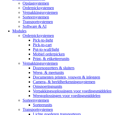
Opslagsystemen
Orderpicksystemen
Verpakkingssystemen
Sorteersystemen
Transportsystemen
Software & AI
Modules
Orderpicksystemen
Pick-to-light
Pick-to-cart
Put-to-wall/light
Mobiel orderpicken
Print- & etiketteerunits
Verpakkingssystemen
Dozenopzetters & sluiters
Weeg- & meetunits
Documenten printen, vouwen & inleggen
Camera- & beeldherkenningssystemen
Omsnoeringsunits
Verpakkingsoplossingen voor voedingsmiddelen
Weegoplossingen voor voedingsmiddelen
Sorteersystemen
Sorteerunits
Transportsystemen
Lichte goederen transporteurs